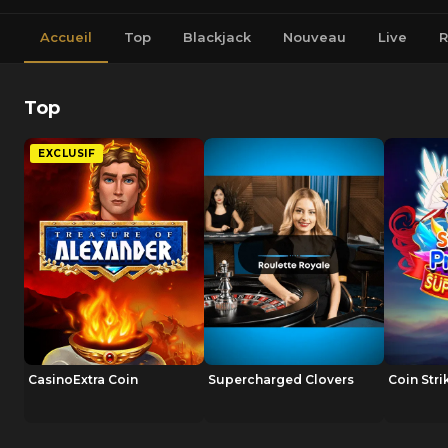
Accueil
Top
Blackjack
Nouveau
Live
R
Top
EXCLUSIF
CasinoExtra Coin
Supercharged Clovers
Coin Stri