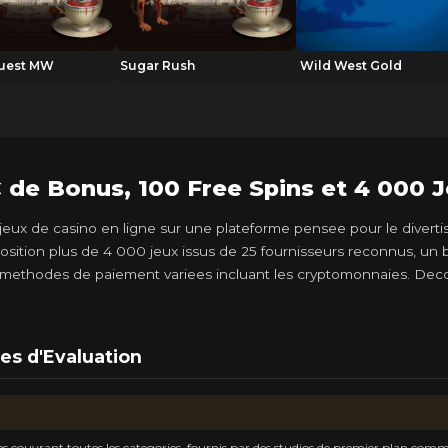
uest MW
Sugar Rush
Wild West Gold
 de Bonus, 100 Free Spins et 4 000 
jeux de casino en ligne sur une plateforme pensee pour le divert
sposition plus de 4 000 jeux issus de 25 fournisseurs reconnus, 
 methodes de paiement variees incluant les cryptomonnaies. Decou
res d'Evaluation
es couvrant toutes les categories, fournis par des studios de premier plan co