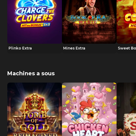
Plinko Extra
Mines Extra
Sweet B
Machines a sous