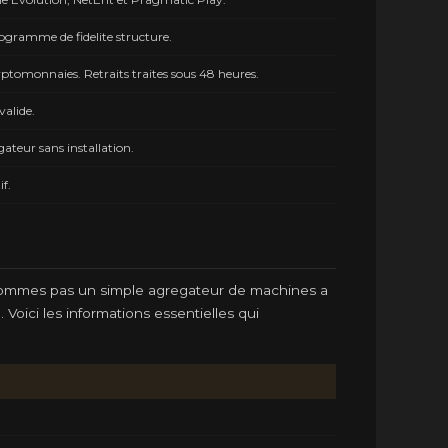
rogramme de fidelite structure.
yptomonnaies. Retraits traites sous 48 heures.
valide.
ateur sans installation.
f.
e sommes pas un simple agregateur de machines a
oici les informations essentielles qui