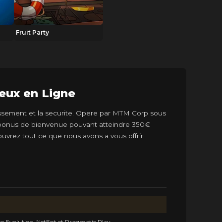
Fruit Party
Jeux en Ligne
issement et la securite. Opere par MTM Corp sous
un bonus de bienvenue pouvant atteindre 350€
vrez tout ce que nous avons a vous offrir.
mme Evolution, NetEnt et Pragmatic Play.