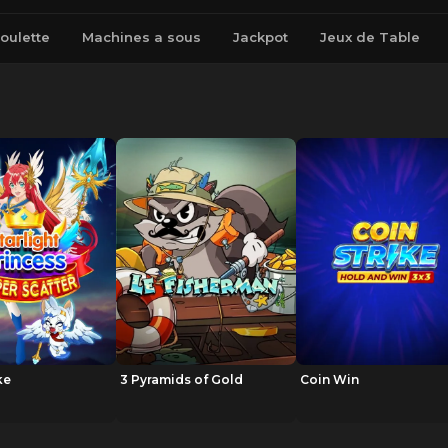
oulette
Machines a sous
Jackpot
Jeux de Table
ke
3 Pyramids of Gold
Coin Win