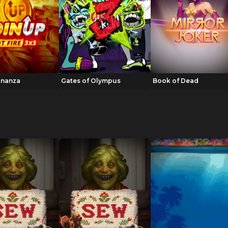
onanza
Gates of Olympus
Book of Dead