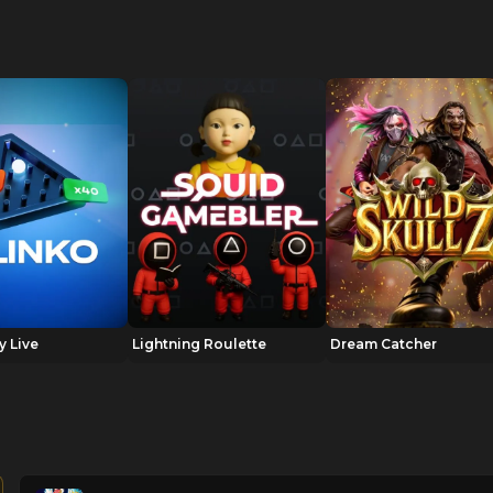
 Live
Lightning Roulette
Dream Catcher