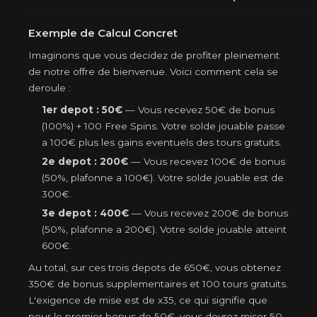
Exemple de Calcul Concret
Imaginons que vous decidez de profiter pleinement
de notre offre de bienvenue. Voici comment cela se
deroule :
1er depot : 50€
— Vous recevez 50€ de bonus
(100%) + 100 Free Spins. Votre solde jouable passe
a 100€ plus les gains eventuels des tours gratuits.
2e depot : 200€
— Vous recevez 100€ de bonus
(50%, plafonne a 100€). Votre solde jouable est de
300€.
3e depot : 400€
— Vous recevez 200€ de bonus
(50%, plafonne a 200€). Votre solde jouable atteint
600€.
Au total, sur ces trois depots de 650€, vous obtenez
350€ de bonus supplementaires et 100 tours gratuits.
L'exigence de mise est de x35, ce qui signifie que
pour le premier bonus de 50€, vous devrez miser 50