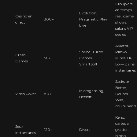
Croupiers
en temps
Evolution,
Casino en
reel, game
300+
Pragmatic Play
direct
shows,
Live
salons VIP
dedies
Aviator,
Spribe, Turbo
Plinko,
Crash
50+
Games,
Mines, Hi-
Games
SmartSoft
Lo — gains
instantanes
Jacks or
Better,
Microgaming,
Video Poker
80+
Deuces
Betsoft
Wild,
multi-hand
Keno,
cartes a
Jeux
120+
Divers
gratter,
instantanes
bingo