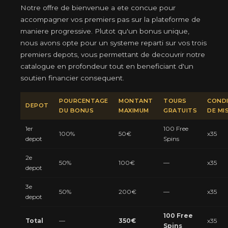
Notre offre de bienvenue a ete concue pour
accompagner vos premiers pas sur la plateforme de
maniere progressive. Plutot qu'un bonus unique,
nous avons opte pour un systeme reparti sur vos trois
premiers depots, vous permettant de decouvrir notre
catalogue en profondeur tout en beneficiant d'un
soutien financier consequent.
POURCENTAGE
MONTANT
TOURS
COND
DEPOT
DU BONUS
MAXIMUM
GRATUITS
DE MI
1er
100 Free
100%
50€
x35
depot
Spins
2e
50%
100€
—
x35
depot
3e
50%
200€
—
x35
depot
100 Free
Total
—
350€
x35
Spins