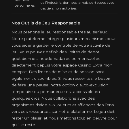
de l'industrie, donnees jamais partagees avec
personnelles
des tiers non autorises
Nos Outils de Jeu Responsable
Nous prenons le jeu responsable tres au serieux.
Notre plateforme integre plusieurs mecanismes pour
vous aider a garder le controle de votre activite de
jeu. Vous pouvez definir des limites de depot
quotidiennes, hebdomadaires ou mensuelles
directement depuis votre espace Casino Extra mon
compte. Des limites de mise et de session sont
egalement disponibles. Si vous ressentez le besoin
de faire une pause, notre option d'auto-exclusion
temporaire ou permanente est accessible en
quelques clics. Nous collaborons avec des
organismes d'aide aux joueurs et affichons des liens
vers ces ressources sur notre plateforme. Le jeu doit
rester un plaisir, et nous mettons tout en oeuvre pour
qu'il le reste.