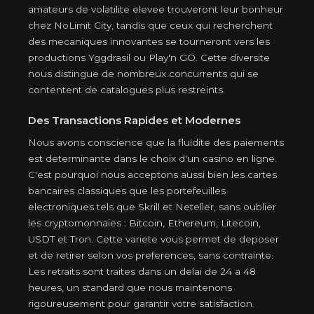
amateurs de volatilite elevee trouveront leur bonheur
chez NoLimit City, tandis que ceux qui recherchent
des mecaniques innovantes se tourneront vers les
productions Yggdrasil ou Play'n GO. Cette diversite
nous distingue de nombreux concurrents qui se
contentent de catalogues plus restreints.
Des Transactions Rapides et Modernes
Nous avons conscience que la fluidite des paiements
est determinante dans le choix d'un casino en ligne.
C'est pourquoi nous acceptons aussi bien les cartes
bancaires classiques que les portefeuilles
electroniques tels que Skrill et Neteller, sans oublier
les cryptomonnaies : Bitcoin, Ethereum, Litecoin,
USDT et Tron. Cette variete vous permet de deposer
et de retirer selon vos preferences, sans contrainte.
Les retraits sont traites dans un delai de 24 a 48
heures, un standard que nous maintenons
rigoureusement pour garantir votre satisfaction.