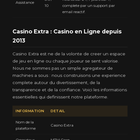
Assistance
10
complete par un support par
email reactif.
Casino Extra : Casino en Ligne depuis
2013
Casino Extra est ne de la volonte de creer un espace
de jeu en ligne ou chaque joueur se sent valorise.
Nous ne sommes pas un simple agregateur de
machines a sous : nous construisons une experience
complete autour du divertissement, de la
transparence et de la confiance. Voici les informations
essentielles qui definissent notre plateforme.
INFORMATION
DETAIL
Nom de la
Casino Extra
plateforme
Operateur
MTM Corp