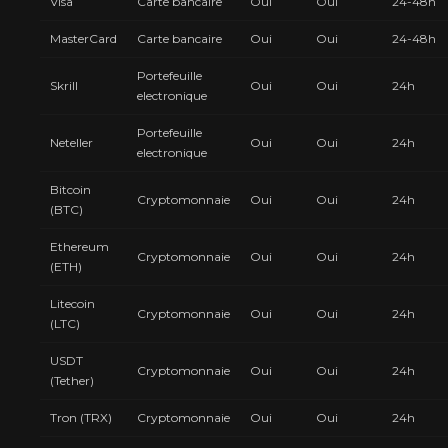
Visa
Carte bancaire
Oui
Oui
24-48h
MasterCard
Carte bancaire
Oui
Oui
24-48h
Portefeuille
Skrill
Oui
Oui
24h
electronique
Portefeuille
Neteller
Oui
Oui
24h
electronique
Bitcoin
Cryptomonnaie
Oui
Oui
24h
(BTC)
Ethereum
Cryptomonnaie
Oui
Oui
24h
(ETH)
Litecoin
Cryptomonnaie
Oui
Oui
24h
(LTC)
USDT
Cryptomonnaie
Oui
Oui
24h
(Tether)
Tron (TRX)
Cryptomonnaie
Oui
Oui
24h