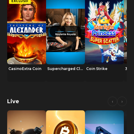
EXCLUSIF
CasinoExtra Coin
Supercharged Clovers
Coin Strike
Live
‹
›