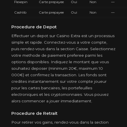
Flexepin
Carte prepayee
Oui
Non
—
Cashlib
Carte prepayee
Oui
Non
—
Procedure de Depot
Effectuer un depot sur Casino Extra est un processus
simple et rapide. Connectez-vous a votre compte,
puis rendez-vous dans la section Caisse. Selectionnez
votre methode de paiement preferee parmi les
options disponibles. Indiquez le montant que vous
souhaitez deposer (minimum 20€, maximum 10
000€) et confirmez la transaction. Les fonds sont
credites instantanement sur votre compte joueur
pour les cartes bancaires, les portefeuilles
electroniques et les cryptomonnaies. Vous pouvez
alors commencer a jouer immediatement.
Procedure de Retrait
Pour retirer vos gains, rendez-vous dans la section