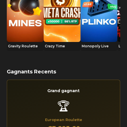
Gravity Roulette
Crazy Time
Monopoly Live
Ligh
Gagnants Recents
Grand gagnant
🏆
European Roulette