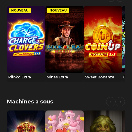
NOUVEAU
NOUVEAU
Plinko Extra
Mines Extra
Sweet Bonanza
Gate
Machines a sous
‹
›