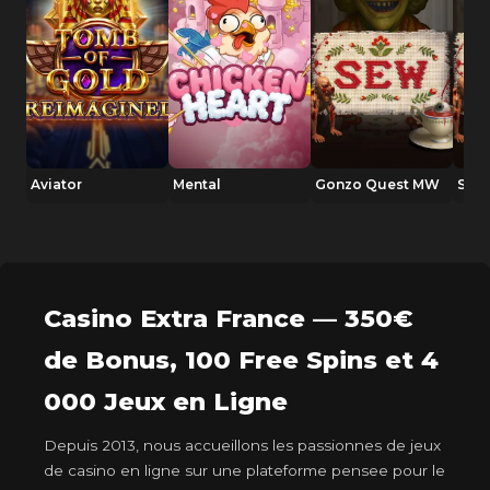
Aviator
Mental
Gonzo Quest MW
Suga
Casino Extra France — 350€
de Bonus, 100 Free Spins et 4
000 Jeux en Ligne
Depuis 2013, nous accueillons les passionnes de jeux
de casino en ligne sur une plateforme pensee pour le