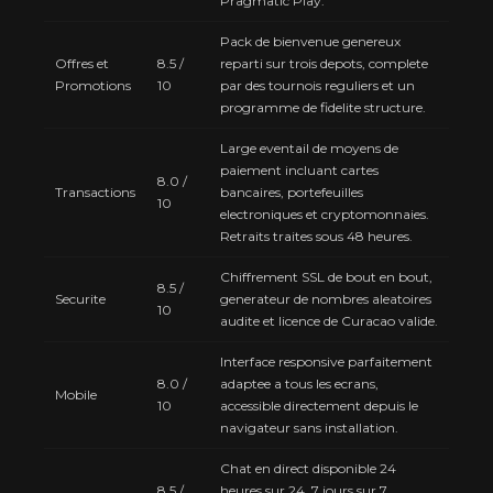
Pragmatic Play.
Pack de bienvenue genereux
Offres et
8.5 /
reparti sur trois depots, complete
Promotions
10
par des tournois reguliers et un
programme de fidelite structure.
Large eventail de moyens de
paiement incluant cartes
8.0 /
Transactions
bancaires, portefeuilles
10
electroniques et cryptomonnaies.
Retraits traites sous 48 heures.
Chiffrement SSL de bout en bout,
8.5 /
Securite
generateur de nombres aleatoires
10
audite et licence de Curacao valide.
Interface responsive parfaitement
8.0 /
adaptee a tous les ecrans,
Mobile
10
accessible directement depuis le
navigateur sans installation.
Chat en direct disponible 24
8.5 /
heures sur 24, 7 jours sur 7,