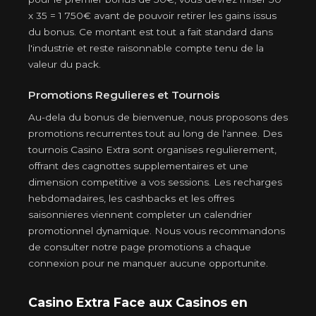
x 35 = 1 750€ avant de pouvoir retirer les gains issus
du bonus. Ce montant est tout a fait standard dans
l'industrie et reste raisonnable compte tenu de la
valeur du pack.
Promotions Regulieres et Tournois
Au-dela du bonus de bienvenue, nous proposons des
promotions recurrentes tout au long de l'annee. Des
tournois Casino Extra sont organises regulierement,
offrant des cagnottes supplementaires et une
dimension competitive a vos sessions. Les recharges
hebdomadaires, les cashbacks et les offres
saisonnieres viennent completer un calendrier
promotionnel dynamique. Nous vous recommandons
de consulter notre page promotions a chaque
connexion pour ne manquer aucune opportunite.
Casino Extra Face aux Casinos en