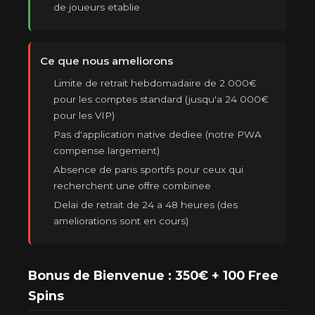
de joueurs etablie
Ce que nous ameliorons
Limite de retrait hebdomadaire de 2 000€
pour les comptes standard (jusqu'a 24 000€
pour les VIP)
Pas d'application native dediee (notre PWA
compense largement)
Absence de paris sportifs pour ceux qui
recherchent une offre combinee
Delai de retrait de 24 a 48 heures (des
ameliorations sont en cours)
Bonus de Bienvenue : 350€ + 100 Free
Spins