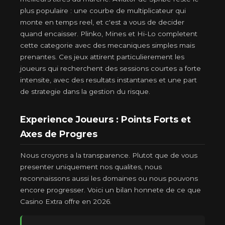
plus populaire : une courbe de multiplicateur qui
monte en temps reel, et c'est a vous de decider
quand encaisser. Plinko, Mines et Hi-Lo completent
cette categorie avec des mecaniques simples mais
prenantes. Ces jeux attirent particulierement les
joueurs qui recherchent des sessions courtes a forte
intensite, avec des resultats instantanes et une part
de strategie dans la gestion du risque.
Experience Joueurs : Points Forts et
Axes de Progres
Nous croyons a la transparence. Plutot que de vous
presenter uniquement nos qualites, nous
reconnaissons aussi les domaines ou nous pouvons
encore progresser. Voici un bilan honnete de ce que
Casino Extra offre en 2026.