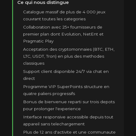
Ce qui nous distingue
Catalogue massif de plus de 4 000 jeux
couvrant toutes les categories
Collaboration avec 25+ fournisseurs de
premier plan dont Evolution, NetEnt et
Pragmatic Play
Acceptation des cryptomonnaies (BTC, ETH,
LTC, USDT, Tron) en plus des methodes
classiques
Support client disponible 24/7 via chat en
direct
Programme VIP SuperPoints structure en
quatre paliers progressifs
Bonus de bienvenue reparti sur trois depots
pour prolonger l'experience
Interface responsive accessible depuis tout
appareil sans telechargement
Plus de 12 ans d'activite et une communaute