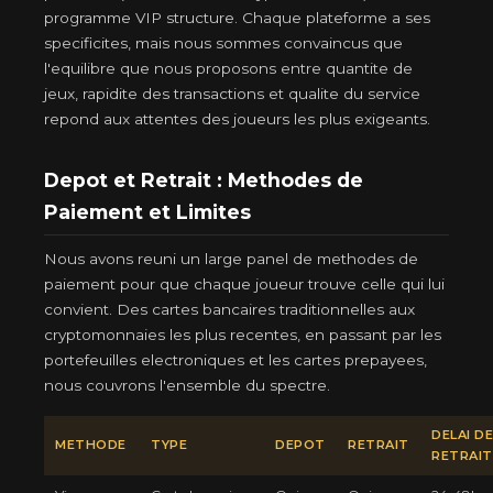
programme VIP structure. Chaque plateforme a ses
specificites, mais nous sommes convaincus que
l'equilibre que nous proposons entre quantite de
jeux, rapidite des transactions et qualite du service
repond aux attentes des joueurs les plus exigeants.
Depot et Retrait : Methodes de
Paiement et Limites
Nous avons reuni un large panel de methodes de
paiement pour que chaque joueur trouve celle qui lui
convient. Des cartes bancaires traditionnelles aux
cryptomonnaies les plus recentes, en passant par les
portefeuilles electroniques et les cartes prepayees,
nous couvrons l'ensemble du spectre.
DELAI DE
METHODE
TYPE
DEPOT
RETRAIT
RETRAIT